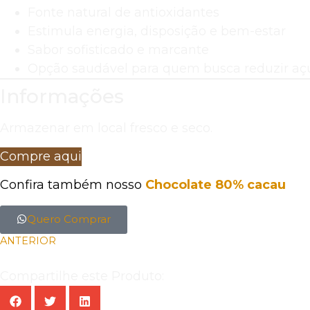
Fonte natural de antioxidantes
Estimula energia, disposição e bem-estar
Sabor sofisticado e marcante
Opção saudável para quem busca reduzir aç
Informações
Armazenar em local fresco e seco.
Compre aqui
Confira também nosso
Chocolate 80% cacau
Quero Comprar
ANTERIOR
Compartilhe este Produto: