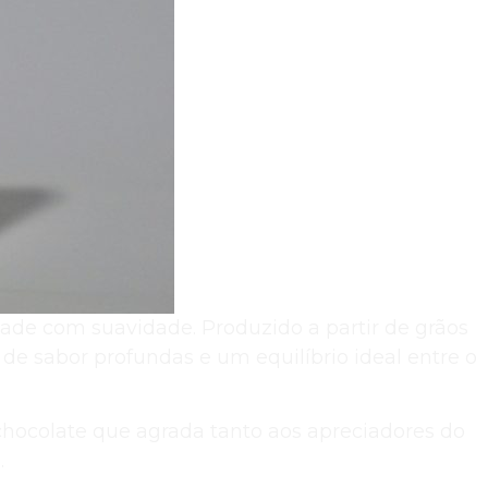
dade com suavidade. Produzido a partir de grãos
e sabor profundas e um equilíbrio ideal entre o
ocolate que agrada tanto aos apreciadores do
.