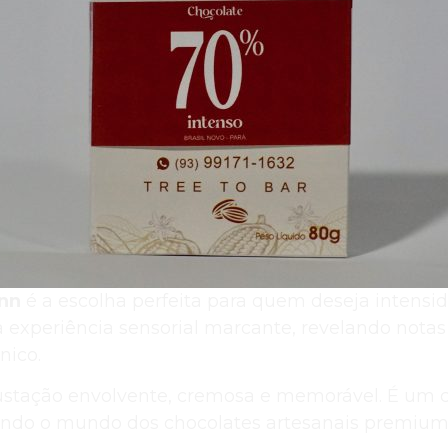
enn
é a escolha perfeita para quem deseja intensi
xperiência sensorial marcante, revelando notas d
nico.
tação envolvente, cremosa e memorável. É um ch
indo o mundo dos chocolates artesanais premium