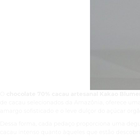
O
chocolate 70% cacau artesanal Kakao Blum
de cacau selecionados da Amazônia, oferece uma e
amargo sofisticado e o leve dulçor do açúcar orgâ
Dessa forma, cada pedaço proporciona uma degus
cacau intenso quanto àqueles que estão descobr