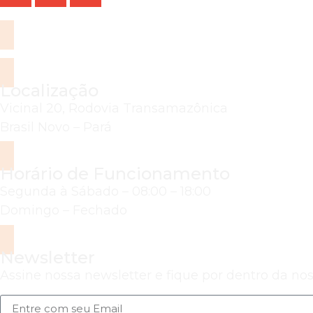
Localização
Vicinal 20, Rodovia Transamazônica
Brasil Novo – Pará
Horário de Funcionamento
Segunda à Sábado – 08:00 – 18:00
Domingo – Fechado
Newsletter
Assine nossa newsletter e fique por dentro da nos